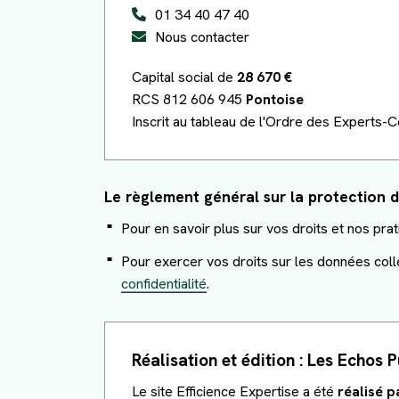
Juridique d’entreprise
PACK RH
Flash Infos
01 34 40 47 40
Nous contacter
PACK CREA
Facturation Électronique
Capital social de
28 670 €
Échéanciers
RCS 812 606 945
Pontoise
Inscrit au tableau de l'Ordre des Experts
Simulateurs
Le règlement général sur la protection
Pour en savoir plus sur vos droits et nos pr
Pour exercer vos droits sur les données coll
confidentialité
.
Réalisation et édition :
Les Echos P
Le site Efficience Expertise a été
réalisé p