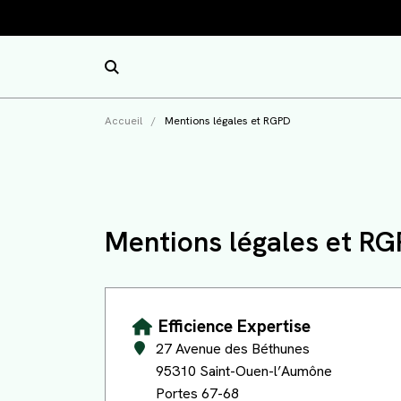
Notre cabinet
Accueil
/
Mentions légales et RGPD
Nos expertises
Présentation
Outils collaboratifs
Notre bureau
Comptabilité et Fiscalité
Mentions légales et R
Nos offres
Notre équipe
Examen de conformité fiscale
Nos sites utiles
Vos témoignages
RH et Paie
PACK ZEN COMPTA
Infos pratiques
Nos partenaires
Création d'entreprise
PACK DUO
Efficience Expertise
27 Avenue des Béthunes
Évaluation d’entreprise
PACK ESSENTIEL
Actualités
95310 Saint-Ouen-l’Aumône
Portes 67-68